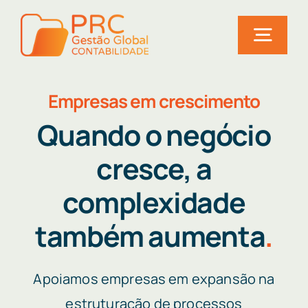
Skip
to
Togg
content
Navig
Home
Empresas em crescimento
Serviços
Quando o negócio
cresce, a
Soluções
complexidade
Utilidades
também aumenta
.
Quem somos
Notícias
Apoiamos empresas em expansão na
Fale connosco!
estruturação de processos