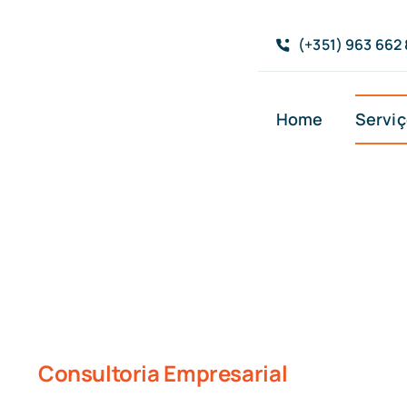
Skip
to
(+351) 963 662
content
Home
Servi
Consultoria Empresarial