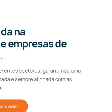
ida na
de empresas de
s
.
ferentes sectores, garantimos uma
izada e sempre alinhada com as
.
oníveis!