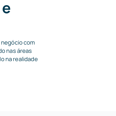
 e
u negócio com
do nas áreas
do na realidade