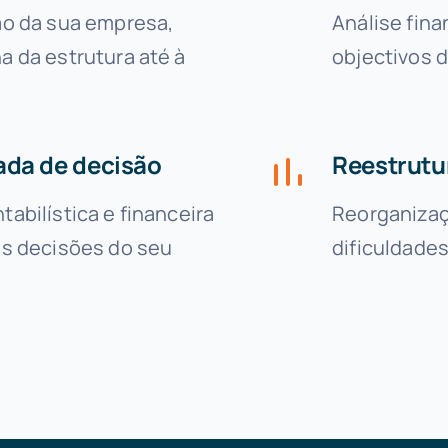
ão da sua empresa,
Análise fina
a da estrutura até à
objectivos 
ada de decisão
Reestrutu
abilística e financeira
Reorganiza
as decisões do seu
dificuldade