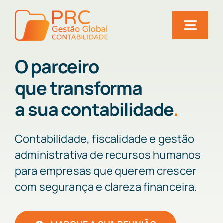
Skip
to
Togg
content
Navig
O parceiro
Home
que transforma
Serviços
a sua contabilidade
.
Soluções
Contabilidade, fiscalidade e gestão
Utilidades
administrativa de recursos humanos
Quem somos
para empresas que querem crescer
com segurança e clareza financeira.
Notícias
Fale connosco!