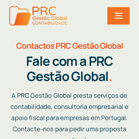
Skip
to
Togg
content
Navig
Home
Contactos PRC Gestão Global
Serviços
Fale com a PRC
Gestão Global
.
Soluções
Utilidades
A PRC Gestão Global presta serviços de
Quem somos
contabilidade, consultoria empresarial e
apoio fiscal para empresas em Portugal.
Notícias
Contacte-nos para pedir uma proposta
Fale connosco!