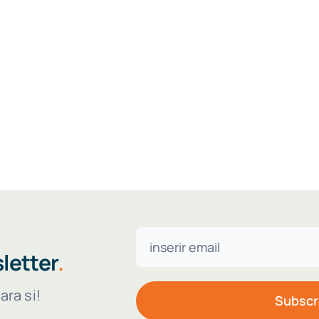
letter
.
ra si!
Subscr