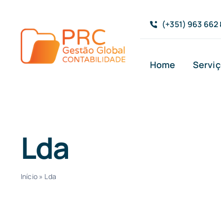
Skip
to
(+351) 963 662
content
Home
Servi
Lda
Início
»
Lda