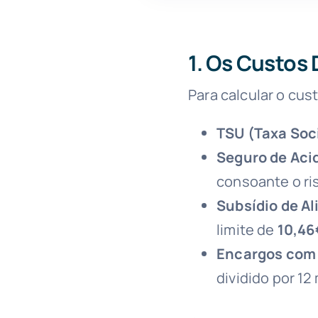
1. Os Custos 
Para calcular o cus
TSU (Taxa Soci
Seguro de Aci
consoante o ris
Subsídio de A
limite de
10,46
Encargos com F
dividido por 12