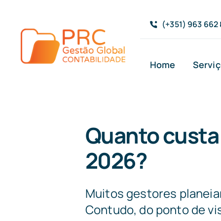
Skip
to
(+351) 963 662
content
Home
Servi
Quanto custa 
2026?
Muitos gestores planeia
Contudo, do ponto de vist