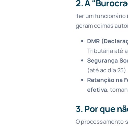
2. A “Burocr
Ter um funcionário 
geram coimas auto
DMR (Declara
Tributária até 
Segurança Soc
(até ao dia 25).
Retenção na F
efetiva
, torna
3. Por que nã
O processamento sa