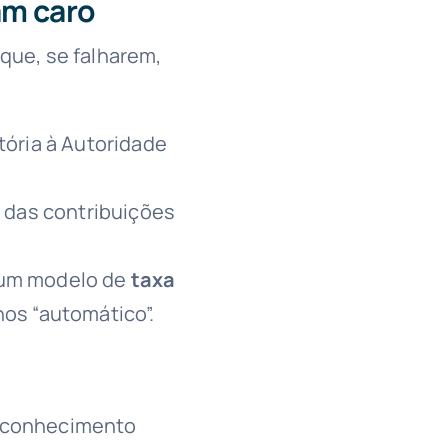
am caro
 que, se falharem,
tória à Autoridade
das contribuições
 um modelo de
taxa
nos “automático”.
m conhecimento