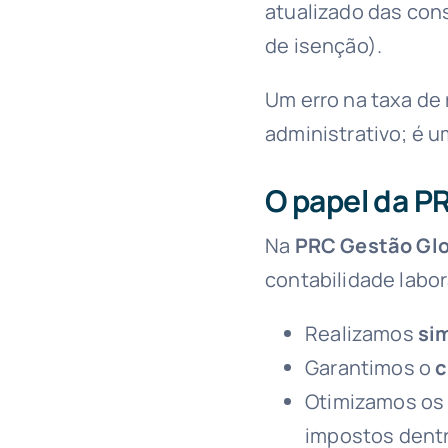
atualizado das cons
de isenção).
Um erro na taxa de
administrativo; é u
O papel da P
Na
PRC Gestão Glo
contabilidade labor
Realizamos
si
Garantimos o
c
Otimizamos o
impostos dentr